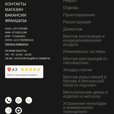
Ремонт
КОНТАКТЫ
Отделка
МАГАЗИН
Проектирование
ВАКАНСИИ
ФРАНШИЗА
Реконструкция
Демонтаж
ООО «2П СТРОЙ»
ИНН: 9719021180
Монтаж вентиляции и
КПП: 771901001
кондиционирования
ОГРН: 1217700595133
воздуха
Скачать реквизиты
РЕЖИМ РАБОТЫ:
Инженерные системы
ПН - ПТ, 10:00 - 20:00
Монтаж конструкций из
СБ-ВС, КОНСУЛЬТАЦИЯ И ОБМЕРЫ
гипсокартона
Укладка плитки
Монтаж рольставней в
Москве и Московской
области под ключ
Металлические двери и
изделия из металла
Устранение неполадок
в коммерческих
помещениях