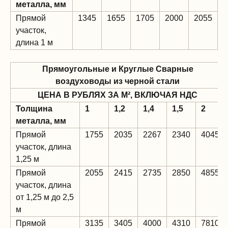
металла, мм
Прямой
1345
1655
1705
2000
2055
участок,
длина 1 м
Прямоугольные и Круглые Сварные
воздуховоды из черной стали
ЦЕНА В РУБЛЯХ ЗА М², ВКЛЮЧАЯ НДС
Толщина
1
1,2
1,4
1,5
2
металла, мм
Прямой
1755
2035
2267
2340
4045
участок, длина
1,25 м
Прямой
2055
2415
2735
2850
4855
участок, длина
от 1,25 м до 2,5
м
Прямой
3135
3405
4000
4310
7810