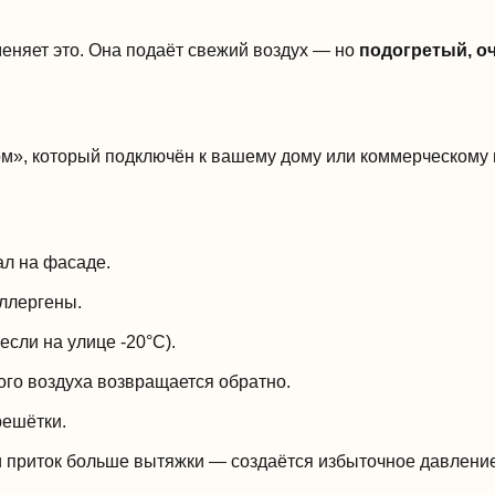
еняет это. Она подаёт свежий воздух — но
подогретый, о
вом», который подключён к вашему дому или коммерческом
ал на фасаде.
аллергены.
сли на улице -20°C).
го воздуха возвращается обратно.
решётки.
и приток больше вытяжки — создаётся избыточное давлени