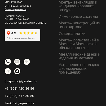
Монтаж вентиляции и
КПП: 771901001
кондиционирования
ОГРН: 1217700595133
воздуха
Скачать реквизиты
РЕЖИМ РАБОТЫ:
Инженерные системы
ПН - ПТ, 10:00 - 20:00
Монтаж конструкций из
СБ-ВС, КОНСУЛЬТАЦИЯ И ОБМЕРЫ
гипсокартона
Укладка плитки
Монтаж рольставней в
Москве и Московской
области под ключ
Металлические двери и
изделия из металла
Устранение неполадок
в коммерческих
помещениях
dvapstroi@yandex.ru
+7 (901) 420-36-86
+7 (903) 717-36-86
TenChat директора