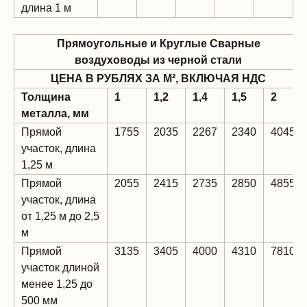
длина 1 м
Прямоугольные и Круглые Сварные
воздуховоды из черной стали
ЦЕНА В РУБЛЯХ ЗА М², ВКЛЮЧАЯ НДС
Толщина
1
1,2
1,4
1,5
2
металла, мм
Прямой
1755
2035
2267
2340
4045
участок, длина
1,25 м
Прямой
2055
2415
2735
2850
4855
участок, длина
от 1,25 м до 2,5
м
Прямой
3135
3405
4000
4310
7810
участок длиной
менее 1,25 до
500 мм