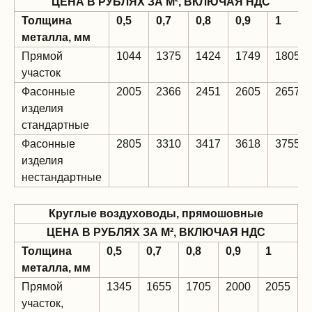
ЦЕНА В РУБЛЯХ ЗА М², ВКЛЮЧАЯ НДС
Толщина
0,5
0,7
0,8
0,9
1
металла, мм
Прямой
1044
1375
1424
1749
1805
участок
Фасонные
2005
2366
2451
2605
2657
изделия
стандартные
Фасонные
2805
3310
3417
3618
3755
изделия
нестандартные
Круглые воздуховоды, прямошовные
ЦЕНА В РУБЛЯХ ЗА М², ВКЛЮЧАЯ НДС
Толщина
0,5
0,7
0,8
0,9
1
металла, мм
Прямой
1345
1655
1705
2000
2055
участок,