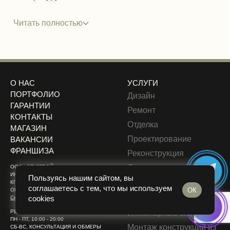
Читать полностью
О НАС
УСЛУГИ
ПОРТФОЛИО
Дизайн
ГАРАНТИИ
Ремонт
КОНТАКТЫ
Отделка
МАГАЗИН
Проектирование
ВАКАНСИИ
ФРАНШИЗА
Реконструкция
Демонтаж
ООО «2П СТРОЙ»
ИНН: 9719021180
Пользуясь нашим сайтом, вы
Монтаж вентиляции и
КПП: 771901001
соглашаетесь с тем, что мы используем
кондиционирования
ОК
ОГРН: 1217700595133
воздуха
cookies
Скачать реквизиты
РЕЖИМ РАБОТЫ:
Инженерные системы
ПН - ПТ, 10:00 - 20:00
Монтаж конструкций из
СБ-ВС, КОНСУЛЬТАЦИЯ И ОБМЕРЫ