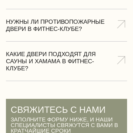
Для душевых и раздевалок рекомендуем
влагостойкие двери из оцинкованной стали с
антикоррозийным покрытием и герметичными
НУЖНЫ ЛИ ПРОТИВОПОЖАРНЫЕ
уплотнителями.
ДВЕРИ В ФИТНЕС-КЛУБЕ?
Да, для разделения зон с разной категорией
пожарной опасности требуются противопожарные
двери класса EI-60.
КАКИЕ ДВЕРИ ПОДХОДЯТ ДЛЯ
САУНЫ И ХАМАМА В ФИТНЕС-
КЛУБЕ?
Для саун и хамамов используем двери из алюминия
с терморазрывом и магнитными уплотнителями,
которые выдерживают высокую температуру и
влажность.
СВЯЖИТЕСЬ С НАМИ
ЗАПОЛНИТЕ ФОРМУ НИЖЕ, И НАШИ
СПЕЦИАЛИСТЫ СВЯЖУТСЯ С ВАМИ В
КРАТЧАЙШИЕ СРОКИ