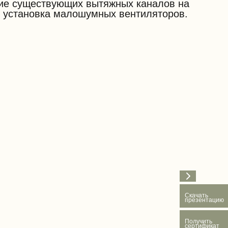
ие существующих вытяжных каналов на
х, установка малошумных вентиляторов.
Скачать
презентацию
Получить
сертификат