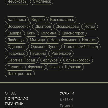
Чебоксары
Смоленск
Подмосковье
Балашиха
Видное
Волоколамск
Воскресенск
Дмитров
Домодедово
Истра
Кашира
Клин
Коломна
Красногорск
Люберцы
Мытищи
Наро-Фоминск
Ногинск
Одинцово
Орехово-Зуево
Павловский Посад
Подольск
Пушкино
Раменское
Сергиев Посад
Серпухов
Солнечногорск
Ступино
Фрязино
Чехов
Щёлково
Электросталь
О НАС
УСЛУГИ
ПОРТФОЛИО
Дизайн
ГАРАНТИИ
Ремонт