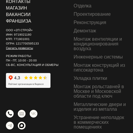
КОНТАКТЫ
Отделка
МАГАЗИН
Проектирование
ВАКАНСИИ
ФРАНШИЗА
Реконструкция
Демонтаж
ООО «2П СТРОЙ»
ИНН: 9719021180
Монтаж вентиляции и
КПП: 771901001
кондиционирования
ОГРН: 1217700595133
воздуха
Скачать реквизиты
РЕЖИМ РАБОТЫ:
Инженерные системы
ПН - ПТ, 10:00 - 20:00
Монтаж конструкций из
СБ-ВС, КОНСУЛЬТАЦИЯ И ОБМЕРЫ
гипсокартона
Укладка плитки
Монтаж рольставней в
Москве и Московской
области под ключ
Металлические двери и
изделия из металла
Устранение неполадок
в коммерческих
помещениях