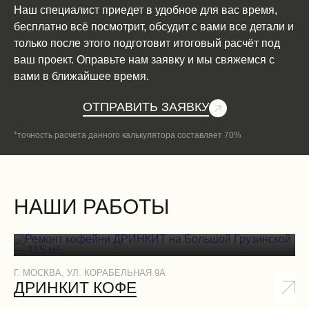
Наш специалист приедет в удобное для вас время,
бесплатно всё посмотрит, обсудит с вами все детали и
только после этого подготовит итоговый расчёт под
ваш проект. Оправьте нам заявку и мы свяжемся с
вами в ближайшее время.
ОТПРАВИТЬ ЗАЯВКУ
*точность расчета данного калькулятора составляет 70%
НАШИ РАБОТЫ
Г. МОСКВА, УЛ. КОРАБЕЛЬНАЯ 9А
Г.
ДРИНКИТ КОФЕ
Д