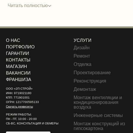
Читать полностью
О НАС
УСЛУГИ
ПОРТФОЛИО
Дизайн
ГАРАНТИИ
Ремонт
КОНТАКТЫ
Отделка
МАГАЗИН
Проектирование
ВАКАНСИИ
ФРАНШИЗА
Реконструкция
Демонтаж
ООО «2П СТРОЙ»
ИНН: 9719021180
Монтаж вентиляции и
КПП: 771901001
кондиционирования
ОГРН: 1217700595133
воздуха
Скачать реквизиты
РЕЖИМ РАБОТЫ:
Инженерные системы
ПН - ПТ, 10:00 - 20:00
Монтаж конструкций из
СБ-ВС, КОНСУЛЬТАЦИЯ И ОБМЕРЫ
гипсокартона