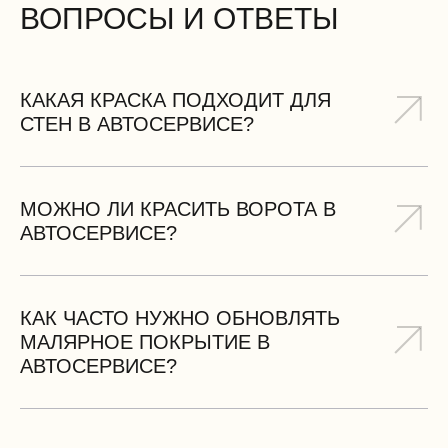
ВОПРОСЫ И ОТВЕТЫ
КАКАЯ КРАСКА ПОДХОДИТ ДЛЯ
СТЕН В АВТОСЕРВИСЕ?
Для стен в автосервисе рекомендуем износостойкие
акриловые краски с классом истираемости I-II,
устойчивые к маслу и грязи.
МОЖНО ЛИ КРАСИТЬ ВОРОТА В
АВТОСЕРВИСЕ?
Да, для ворот мы используем атмосферостойкие
эмали с антикоррозийными свойствами, устойчивые
к перепадам температур.
КАК ЧАСТО НУЖНО ОБНОВЛЯТЬ
МАЛЯРНОЕ ПОКРЫТИЕ В
АВТОСЕРВИСЕ?
При использовании качественных красок срок
службы составляет 5-7 лет. Периодичность зависит
от интенсивности эксплуатации.