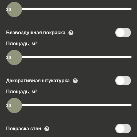
30
Безвоздушная покраска
?
Площадь, м²
30
Декоративная штукатурка
?
Площадь, м²
30
Покраска стен
?