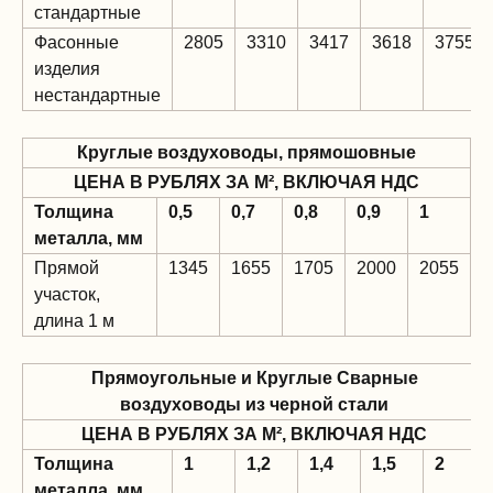
стандартные
Фасонные
2805
3310
3417
3618
3755
изделия
нестандартные
Круглые воздуховоды, прямошовные
ЦЕНА В РУБЛЯХ ЗА М², ВКЛЮЧАЯ НДС
Толщина
0,5
0,7
0,8
0,9
1
металла, мм
Прямой
1345
1655
1705
2000
2055
участок,
длина 1 м
Прямоугольные и Круглые Сварные
воздуховоды из черной стали
ЦЕНА В РУБЛЯХ ЗА М², ВКЛЮЧАЯ НДС
Толщина
1
1,2
1,4
1,5
2
металла, мм