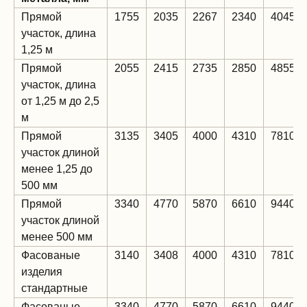
Прямой
1755
2035
2267
2340
4045
участок, длина
1,25 м
Прямой
2055
2415
2735
2850
4855
участок, длина
от 1,25 м до 2,5
м
Прямой
3135
3405
4000
4310
7810
участок длиной
менее 1,25 до
500 мм
Прямой
3340
4770
5870
6610
9440
участок длиной
менее 500 мм
Фасованые
3140
3408
4000
4310
7810
изделия
стандартные
Фасованые
3340
4770
5870
6610
9440