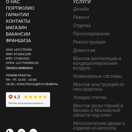
О НАС
УСЛУГИ
ПОРТФОЛИО
Дизайн
ГАРАНТИИ
Ремонт
КОНТАКТЫ
Отделка
МАГАЗИН
Проектирование
ВАКАНСИИ
Двери
ФРАНШИЗА
Реконструкция
Демонтаж
ООО «2П СТРОЙ»
Вентиляционные работы (демонтаж)
ИНН: 9719021180
Монтаж вентиляции и
КПП: 771901001
кондиционирования
ОГРН: 1217700595133
воздуха
Скачать реквизиты
РЕЖИМ РАБОТЫ:
Инженерные системы
ПН - ПТ, 10:00 - 20:00
Монтаж конструкций из
СБ-ВС, КОНСУЛЬТАЦИЯ И ОБМЕРЫ
гипсокартона
Укладка плитки
Электромонтажные работы (демонтаж)
Монтаж рольставней в
Москве и Московской
области под ключ
Металлические двери и
изделия из металла