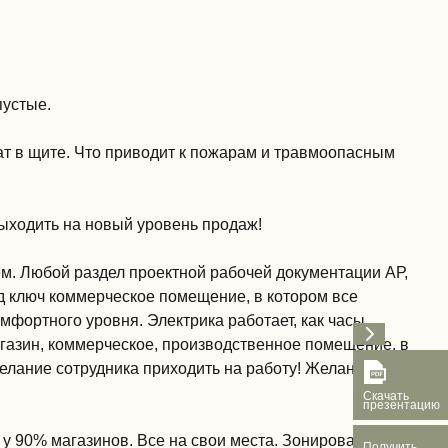
пустые.
ат в щите. Что приводит к пожарам и травмоопасным
 выходить на новый уровень продаж!
ем. Любой раздел проектной рабочей документации АР,
д ключ коммерческое помещение, в котором все
фортного уровня. Электрика работает, как часы.
агазин, коммерческое, производственное помещение, в
желание сотрудника приходить на работу! Желание
Скачать
презентацию
к у 90% магазинов. Все на свои места. Зонирование
Получить