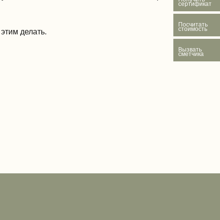
сертификат
Посчитать
стоимость
 этим делать.
Вызвать
сметчика