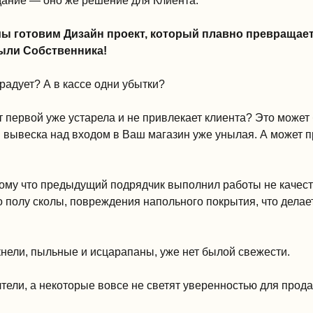
дание — оно же решение для Клиента.
ы готовим Дизайн проект, который плавно превращает
ыли Собственника!
радует? А в кассе одни убытки?
 первой уже устарела и не привлекает клиента? Это может б
я вывеска над входом в Ваш магазин уже унылая. А может 
тому что предыдущий подрядчик выполнил работы не качеств
по полу сколы, повреждения напольного покрытия, что дела
кнели, пыльные и исцарапаны, уже нет былой свежести.
ели, а некоторые вовсе не светят уверенностью для прод