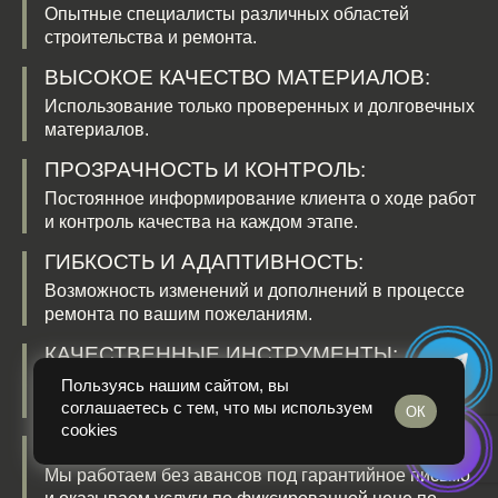
Опытные специалисты различных областей
Вентиляционные работы (демонтаж)
строительства и ремонта.
ВЫСОКОЕ КАЧЕСТВО МАТЕРИАЛОВ:
Использование только проверенных и долговечных
материалов.
ПРОЗРАЧНОСТЬ И КОНТРОЛЬ:
Постоянное информирование клиента о ходе работ
Электромонтажные работы (демонтаж)
и контроль качества на каждом этапе.
ГИБКОСТЬ И АДАПТИВНОСТЬ:
Возможность изменений и дополнений в процессе
ремонта по вашим пожеланиям.
КАЧЕСТВЕННЫЕ ИНСТРУМЕНТЫ:
Наличие дорогостоящего качественного
Пользуясь нашим сайтом, вы
инструмента
соглашаетесь с тем, что мы используем
ОК
cookies
ФИКСИРОВАННАЯ ЦЕНА БЕЗ АВАНСА
Мы работаем без авансов под гарантийное письмо