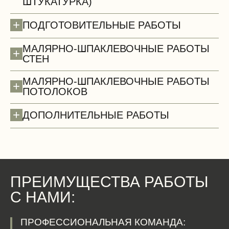
ШТУКАТУРКА)
Сантехнические работы (демонтаж)
+
ПОДГОТОВИТЕЛЬНЫЕ РАБОТЫ
МАЛЯРНО-ШПАКЛЕВОЧНЫЕ РАБОТЫ
+
СТЕН
МАЛЯРНО-ШПАКЛЕВОЧНЫЕ РАБОТЫ
+
ПОТОЛОКОВ
+
ДОПОЛНИТЕЛЬНЫЕ РАБОТЫ
ПРЕИМУЩЕСТВА РАБОТЫ
С НАМИ:
Двери
ПРОФЕССИОНАЛЬНАЯ КОМАНДА: