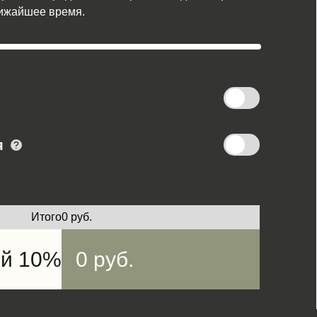
лижайшее время.
я
?
Итого
0
руб.
ой 10%
0
руб.