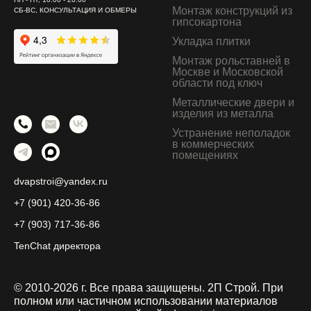
Монтаж конструкций из
СБ-ВС, КОНСУЛЬТАЦИЯ И ОБМЕРЫ
гипсокартона
Укладка плитки
Монтаж рольставней в
Москве и Московской
области под ключ
Металлические двери и
изделия из металла
Устранение неполадок
в коммерческих
помещениях
dvapstroi@yandex.ru
+7 (901) 420-36-86
+7 (903) 717-36-86
TenChat директора
© 2010-2026 г. Все права защищены. 2П Строй.
При
полном или частичном использовании материалов