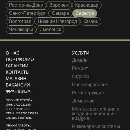
Ростов-на-Дону
Воронеж
Краснодар
Санкт-Петербург
Самара
Саратов
Волгоград
Нижний Новгород
Казань
Чебоксары
Смоленск
О НАС
УСЛУГИ
ПОРТФОЛИО
Дизайн
ГАРАНТИИ
Ремонт
КОНТАКТЫ
Отделка
МАГАЗИН
Проектирование
ВАКАНСИИ
ФРАНШИЗА
Реконструкция
Демонтаж
ООО «2П СТРОЙ»
ИНН: 9719021180
Монтаж вентиляции и
КПП: 771901001
кондиционирования
ОГРН: 1217700595133
воздуха
Скачать реквизиты
РЕЖИМ РАБОТЫ:
Инженерные системы
ПН - ПТ, 10:00 - 20:00