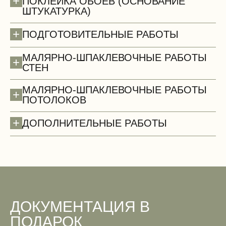
+
ПОКЛЕЙКА ОБОЕВ (ОСНОВАНИЕ
ШТУКАТУРКА)
Сантехнические работы (демонтаж)
+
ПОДГОТОВИТЕЛЬНЫЕ РАБОТЫ
МАЛЯРНО-ШПАКЛЕВОЧНЫЕ РАБОТЫ
+
СТЕН
МАЛЯРНО-ШПАКЛЕВОЧНЫЕ РАБОТЫ
+
ПОТОЛОКОВ
+
ДОПОЛНИТЕЛЬНЫЕ РАБОТЫ
Двери
ДОКУМЕНТАЦИЯ В
ПОДАРОК