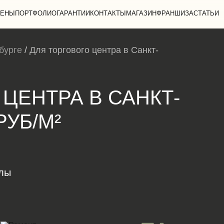
ЕНЫ
ПОРТФОЛИО
ГАРАНТИИ
КОНТАКТЫ
МАГАЗИН
ФРАНШИЗА
СТАТЬИ
бурге
/
Для торгового центра в Санкт-
ЦЕНТРА В САНКТ-
РУБ/М²
алы