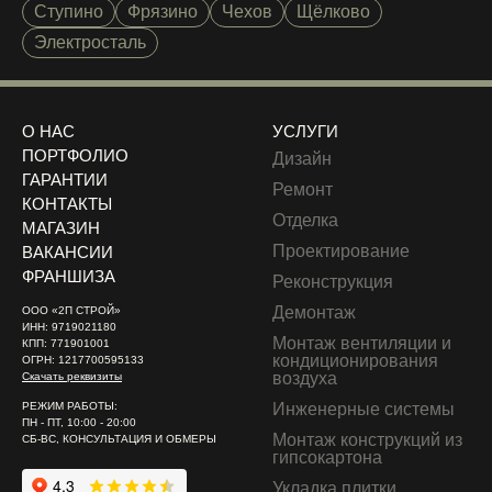
Ступино
Фрязино
Чехов
Щёлково
Электросталь
О НАС
УСЛУГИ
ПОРТФОЛИО
Дизайн
ГАРАНТИИ
Ремонт
КОНТАКТЫ
Отделка
МАГАЗИН
Проектирование
ВАКАНСИИ
ФРАНШИЗА
Реконструкция
Демонтаж
ООО «2П СТРОЙ»
ИНН: 9719021180
Монтаж вентиляции и
КПП: 771901001
кондиционирования
ОГРН: 1217700595133
воздуха
Скачать реквизиты
РЕЖИМ РАБОТЫ:
Инженерные системы
ПН - ПТ, 10:00 - 20:00
Монтаж конструкций из
СБ-ВС, КОНСУЛЬТАЦИЯ И ОБМЕРЫ
гипсокартона
Укладка плитки