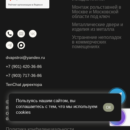
Монтаж рольставней в
Москве и Московской
области под ключ
Металлические двери и
изделия из металла
Устранение неполадок
в коммерческих
помещениях
dvapstroi@yandex.ru
+7 (901) 420-36-86
+7 (903) 717-36-86
TenChat директора
Пользуясь нашим сайтом, вы
© 2010-2026 г. Все права защищены. 2П Строй.
При
соглашаетесь с тем, что мы используем
полном или частичном использовании материалов
ОК
cookies
ссылка на официальный сайт dvapstroi.ru
обязательна.
Политика конфиденциальности