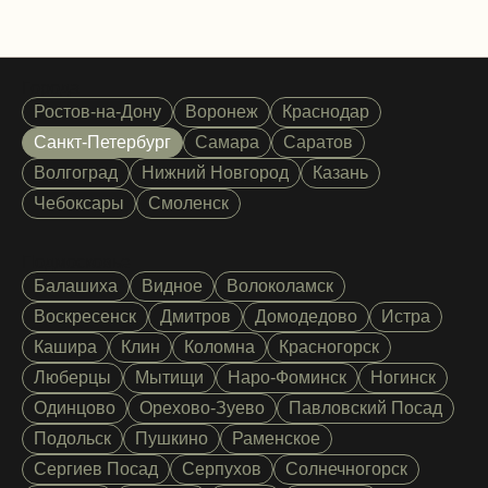
Города
Ростов-на-Дону
Воронеж
Краснодар
Санкт-Петербург
Самара
Саратов
Волгоград
Нижний Новгород
Казань
Чебоксары
Смоленск
Подмосковье
Балашиха
Видное
Волоколамск
Воскресенск
Дмитров
Домодедово
Истра
Кашира
Клин
Коломна
Красногорск
Люберцы
Мытищи
Наро-Фоминск
Ногинск
Одинцово
Орехово-Зуево
Павловский Посад
Подольск
Пушкино
Раменское
Сергиев Посад
Серпухов
Солнечногорск