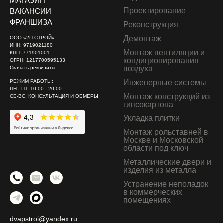
МАГАЗИН
Проектирование
ВАКАНСИИ
ФРАНШИЗА
Реконструкция
Демонтаж
ООО «2П СТРОЙ»
ИНН: 9719021180
Монтаж вентиляции и
КПП: 771901001
кондиционирования
ОГРН: 1217700595133
воздуха
Скачать реквизиты
РЕЖИМ РАБОТЫ:
Инженерные системы
ПН - ПТ, 10:00 - 20:00
Монтаж конструкций из
СБ-ВС, КОНСУЛЬТАЦИЯ И ОБМЕРЫ
гипсокартона
Укладка плитки
Монтаж рольставней в
Москве и Московской
области под ключ
Металлические двери и
изделия из металла
Устранение неполадок
в коммерческих
помещениях
dvapstroi@yandex.ru