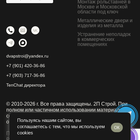
Монтаж рольставней в
Москве и Московской
области под ключ
Металлические двери и
изделия из металла
Устранение неполадок
в коммерческих
помещениях
dvapstroi@yandex.ru
+7 (901) 420-36-86
+7 (903) 717-36-86
TenChat директора
© 2010-2026 г. Все права защищены. 2П Строй.
При
полном или частичном использовании материалов
ссылка на официальный сайт dvapstroi.ru
Пользуясь нашим сайтом, вы
обязательна.
соглашаетесь с тем, что мы используем
ОК
cookies
Политика конфиденциальности
Разработано в