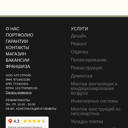
О НАС
УСЛУГИ
ПОРТФОЛИО
Дизайн
ГАРАНТИИ
Ремонт
КОНТАКТЫ
Отделка
МАГАЗИН
Проектирование
ВАКАНСИИ
ФРАНШИЗА
Реконструкция
Демонтаж
ООО «2П СТРОЙ»
ИНН: 9719021180
Монтаж вентиляции и
КПП: 771901001
кондиционирования
ОГРН: 1217700595133
воздуха
Скачать реквизиты
РЕЖИМ РАБОТЫ:
Инженерные системы
ПН - ПТ, 10:00 - 20:00
Монтаж конструкций из
СБ-ВС, КОНСУЛЬТАЦИЯ И ОБМЕРЫ
гипсокартона
Укладка плитки