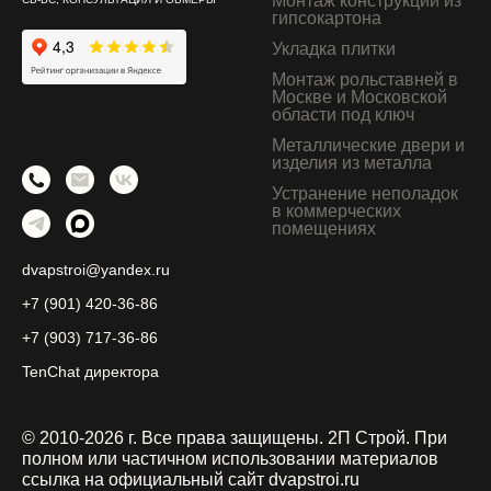
Монтаж конструкций из
гипсокартона
Укладка плитки
Монтаж рольставней в
Москве и Московской
области под ключ
Металлические двери и
изделия из металла
Устранение неполадок
в коммерческих
помещениях
dvapstroi@yandex.ru
+7 (901) 420-36-86
+7 (903) 717-36-86
TenChat директора
© 2010-2026 г. Все права защищены. 2П Строй.
При
полном или частичном использовании материалов
ссылка на официальный сайт dvapstroi.ru