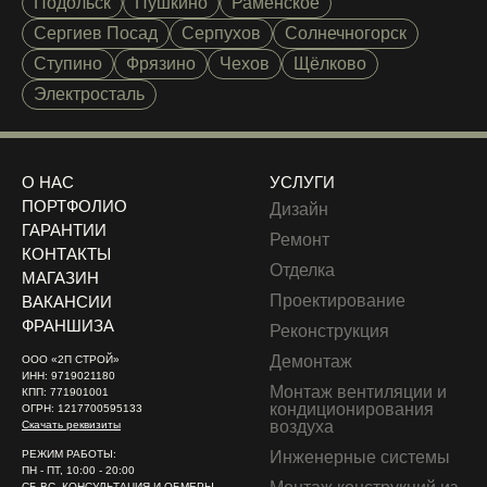
Подольск
Пушкино
Раменское
Сергиев Посад
Серпухов
Солнечногорск
Ступино
Фрязино
Чехов
Щёлково
Электросталь
О НАС
УСЛУГИ
ПОРТФОЛИО
Дизайн
ГАРАНТИИ
Ремонт
КОНТАКТЫ
Отделка
МАГАЗИН
Проектирование
ВАКАНСИИ
ФРАНШИЗА
Реконструкция
Демонтаж
ООО «2П СТРОЙ»
ИНН: 9719021180
Монтаж вентиляции и
КПП: 771901001
кондиционирования
ОГРН: 1217700595133
воздуха
Скачать реквизиты
РЕЖИМ РАБОТЫ:
Инженерные системы
ПН - ПТ, 10:00 - 20:00
СБ-ВС, КОНСУЛЬТАЦИЯ И ОБМЕРЫ