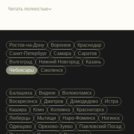
Читать полностью
Города
Ростов-на-Дону
Воронеж
Краснодар
Санкт-Петербург
Самара
Саратов
Волгоград
Нижний Новгород
Казань
Чебоксары
Смоленск
Подмосковье
Балашиха
Видное
Волоколамск
Воскресенск
Дмитров
Домодедово
Истра
Кашира
Клин
Коломна
Красногорск
Люберцы
Мытищи
Наро-Фоминск
Ногинск
Одинцово
Орехово-Зуево
Павловский Посад