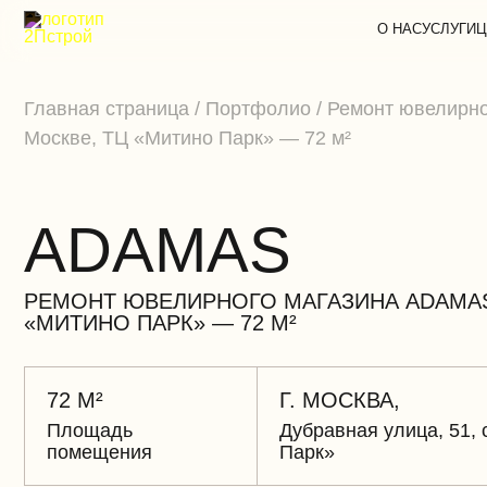
О НАС
УСЛУГИ
Ц
Главная страница
/
Портфолио
/
Ремонт ювелирн
Москве, ТЦ «Митино Парк» — 72 м²
ADAMAS
РЕМОНТ ЮВЕЛИРНОГО МАГАЗИНА ADAMAS
«МИТИНО ПАРК» — 72 М²
72 М²
Г. МОСКВА,
Площадь
Дубравная улица, 51, 
помещения
Парк»