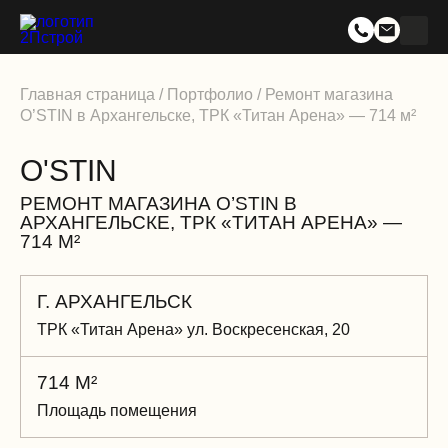
Главная страница
/
Портфолио
/
Ремонт магазина
O’STIN в Архангельске, ТРК «Титан Арена» — 714 м²
O'STIN
РЕМОНТ МАГАЗИНА O’STIN В
АРХАНГЕЛЬСКЕ, ТРК «ТИТАН АРЕНА» —
714 М²
Г. АРХАНГЕЛЬСК
ТРК «Титан Арена» ул. Воскресенская, 20
714 М²
Площадь помещения