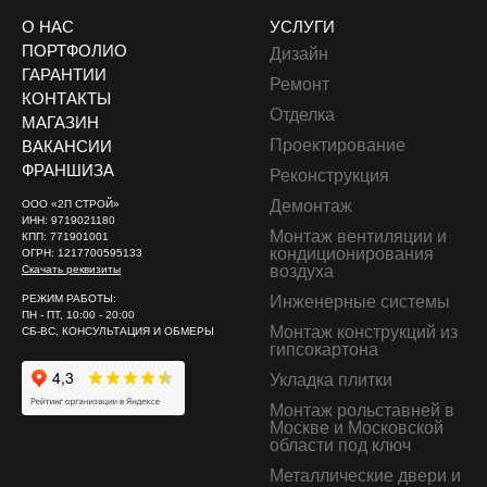
О НАС
УСЛУГИ
ПОРТФОЛИО
Дизайн
ГАРАНТИИ
Ремонт
КОНТАКТЫ
Отделка
МАГАЗИН
Проектирование
ВАКАНСИИ
ФРАНШИЗА
Реконструкция
Демонтаж
ООО «2П СТРОЙ»
ИНН: 9719021180
Монтаж вентиляции и
КПП: 771901001
кондиционирования
ОГРН: 1217700595133
воздуха
Скачать реквизиты
РЕЖИМ РАБОТЫ:
Инженерные системы
ПН - ПТ, 10:00 - 20:00
Монтаж конструкций из
СБ-ВС, КОНСУЛЬТАЦИЯ И ОБМЕРЫ
гипсокартона
Укладка плитки
Монтаж рольставней в
Москве и Московской
области под ключ
Металлические двери и