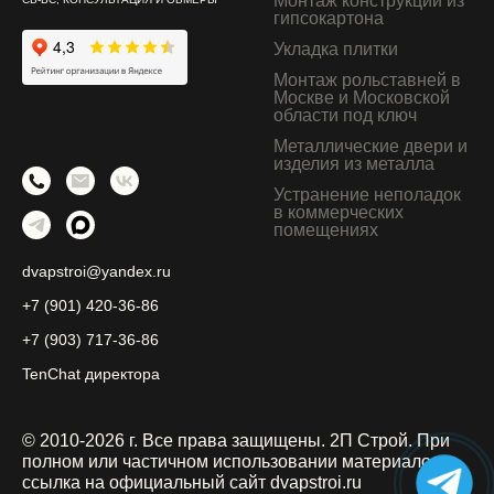
Монтаж конструкций из
гипсокартона
Укладка плитки
Монтаж рольставней в
Москве и Московской
области под ключ
Металлические двери и
изделия из металла
Устранение неполадок
в коммерческих
помещениях
dvapstroi@yandex.ru
+7 (901) 420-36-86
+7 (903) 717-36-86
TenChat директора
© 2010-2026 г. Все права защищены. 2П Строй.
При
полном или частичном использовании материалов
ссылка на официальный сайт dvapstroi.ru