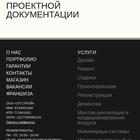
ПРОЕКТНОЙ
ДОКУМЕНТАЦИИ
О НАС
УСЛУГИ
ПОРТФОЛИО
Дизайн
ГАРАНТИИ
Ремонт
КОНТАКТЫ
Отделка
МАГАЗИН
Проектирование
ВАКАНСИИ
ФРАНШИЗА
Реконструкция
Демонтаж
ООО «2П СТРОЙ»
ИНН: 9719021180
Монтаж вентиляции и
КПП: 771901001
кондиционирования
ОГРН: 1217700595133
воздуха
Скачать реквизиты
РЕЖИМ РАБОТЫ:
Инженерные системы
ПН - ПТ, 10:00 - 20:00
СБ-ВС, КОНСУЛЬТАЦИЯ И ОБМЕРЫ