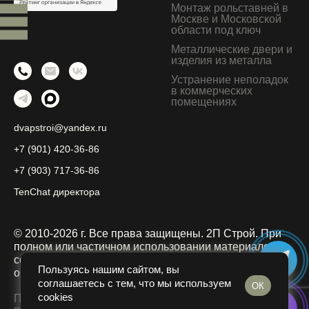
Монтаж рольставней в
Москве и Московской
области под ключ
Металлические двери и
изделия из металла
Устранение неполадок
в коммерческих
помещениях
dvapstroi@yandex.ru
+7 (901) 420-36-86
+7 (903) 717-36-86
TenChat директора
© 2010-2026 г. Все права защищены. 2П Строй.
При
полном или частичном использовании материалов
ссылка на официальный сайт dvapstroi.ru
Пользуясь нашим сайтом, вы
обязательна.
соглашаетесь с тем, что мы используем
ОК
cookies
Политика конфиденциальности