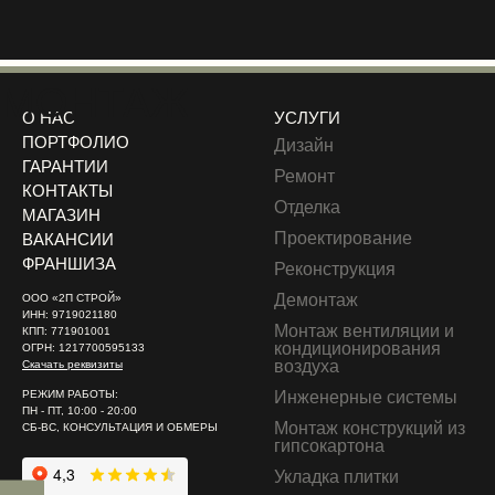
МОНТАЖ
О НАС
УСЛУГИ
ПОРТФОЛИО
Дизайн
ГАРАНТИИ
Ремонт
КОНТАКТЫ
Отделка
МАГАЗИН
Проектирование
ВАКАНСИИ
ФРАНШИЗА
Реконструкция
Демонтаж
ООО «2П СТРОЙ»
ИНН: 9719021180
Монтаж вентиляции и
КПП: 771901001
кондиционирования
ОГРН: 1217700595133
воздуха
Скачать реквизиты
РЕЖИМ РАБОТЫ:
Инженерные системы
ПН - ПТ, 10:00 - 20:00
Монтаж конструкций из
СБ-ВС, КОНСУЛЬТАЦИЯ И ОБМЕРЫ
гипсокартона
Укладка плитки