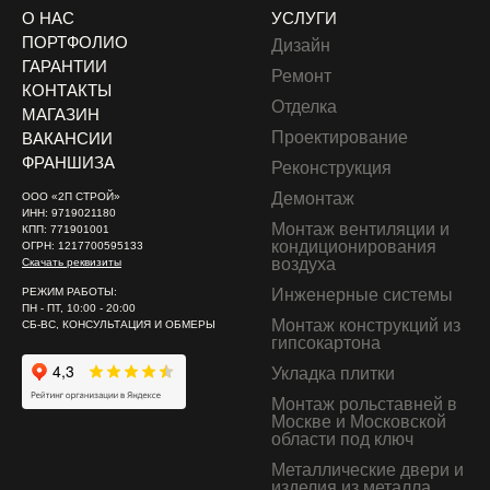
О НАС
УСЛУГИ
ПОРТФОЛИО
Дизайн
ГАРАНТИИ
Ремонт
КОНТАКТЫ
Отделка
МАГАЗИН
Проектирование
ВАКАНСИИ
Двери
ФРАНШИЗА
Реконструкция
Демонтаж
ООО «2П СТРОЙ»
Вентиляционные работы (демонтаж)
ИНН: 9719021180
Монтаж вентиляции и
КПП: 771901001
кондиционирования
ОГРН: 1217700595133
воздуха
Скачать реквизиты
РЕЖИМ РАБОТЫ:
Инженерные системы
ПН - ПТ, 10:00 - 20:00
Монтаж конструкций из
СБ-ВС, КОНСУЛЬТАЦИЯ И ОБМЕРЫ
гипсокартона
Укладка плитки
Электромонтажные работы (демонтаж)
Монтаж рольставней в
Москве и Московской
области под ключ
Металлические двери и
изделия из металла